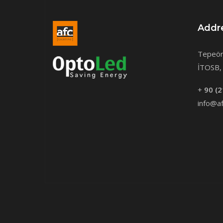
Addr
Tepeör
İTOSB, 
+
90 (2
info@af