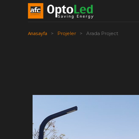
Anasayfa
>
Projeler
>
Arada Project