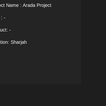
ect Name : Arada Project
: -
uct: -
tion: Sharjah